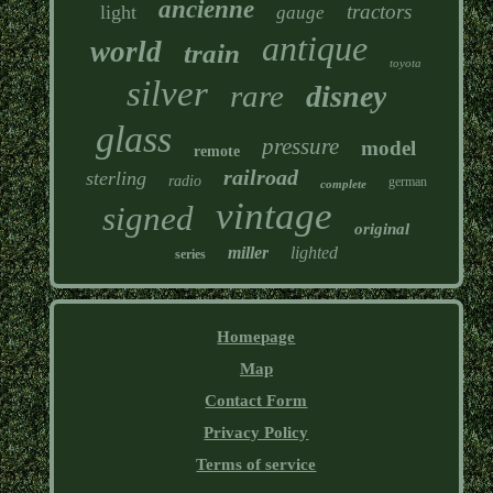
ancienne
tractors
light
gauge
antique
world
train
toyota
silver
rare
disney
glass
pressure
model
remote
railroad
sterling
radio
german
complete
vintage
signed
original
miller
lighted
series
Homepage
Map
Contact Form
Privacy Policy
Terms of service