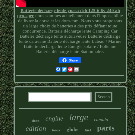
Batterie décharge lente yuasa dcb 125-6 6v 240 ah
pro-spec
nous sommes actuellement dans l'impossibilité
de livrer la corse et les dom-tom. Nous vous proposons
un large choix de batteries à des prix défiant toute
concurrence. Batterie décharge lente Camping Car
Batterie décharge lente autolaveuse Batterie décharge
lente caravane Batterie décharge lente Bateau / Marine
Batterie décharge lente Energie solaire / Eolienne
Batterie décharge lente Stationnaire.
Share
Facebook
Twitter
Pinterest
Email
large
engine
canada
lionel
parts
edition
globe
book
fuel